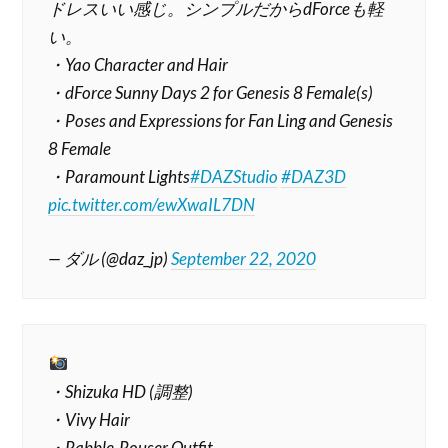
ドレスいい感じ。シンプルだからdForceも軽
い。
・Yao Character and Hair
・dForce Sunny Days 2 for Genesis 8 Female(s)
・Poses and Expressions for Fan Ling and Genesis
8 Female
・Paramount Lights
#DAZStudio
#DAZ3D
pic.twitter.com/ewXwaIL7DN
— ダル (@daz_jp)
September 22, 2020
・Shizuka HD (調整)
・Vivy Hair
・Rabble-Rouser Outfit