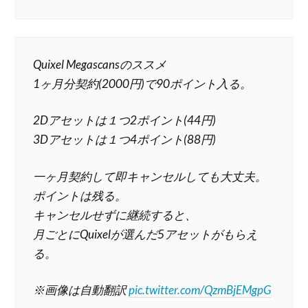
Quixel Megascansのススメ
1ヶ月分契約(2000円)で90ポイント入る。
2Dアセットは１つ2ポイント(44円)
3Dアセットは１つ4ポイント(88円)
一ヶ月契約して即キャンセルしても大丈夫。
ポイントは残る。
キャンセルせずに継続すると、
月ごとにQuixelが選んだ5アセットがもらえ
る。
※画像は自動翻訳
pic.twitter.com/QzmBjEMgpG