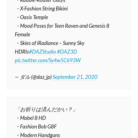
・X-Fashion String Bikini
・Oasis Temple
・Mood Poses for Teen Raven and Genesis 8
Female
・Skies of iRadiance – Sunny Sky
HDRIs
#DAZStudio
#DAZ3D
pic.twitter.com/Sy4w5C693W
— ダル (@daz_jp)
September 21, 2020
「お祈りは済んだかい？」
・Mabel 8 HD
・Fashion Bob G8F
・Modern Handguns