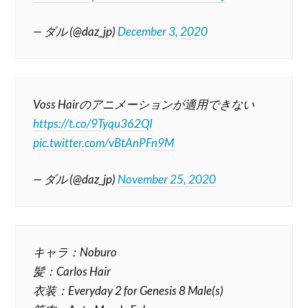
— ダル (@daz_jp)
December 3, 2020
Voss Hairのアニメーションが適用できない
https://t.co/9Tyqu362QI
pic.twitter.com/vBtAnPFn9M
— ダル (@daz_jp)
November 25, 2020
キャラ：Noburo
髪：Carlos Hair
衣装：Everyday 2 for Genesis 8 Male(s)