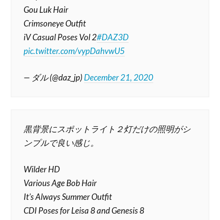
Gou Luk Hair
Crimsoneye Outfit
iV Casual Poses Vol 2
#DAZ3D
pic.twitter.com/vypDahvwU5
— ダル (@daz_jp)
December 21, 2020
黒背景にスポットライト２灯だけの照明がシ
ンプルで良い感じ。
Wilder HD
Various Age Bob Hair
It’s Always Summer Outfit
CDI Poses for Leisa 8 and Genesis 8