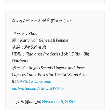
Zhaoはヂァォと発音するらしい
キャラ：Zhao
髪：Karla Hair Genesis 8 Female
衣装：JW Swimsuit
HDRI：iRadiance Pro Series 16k HDRIs – Big
Outdoors
ポーズ：Angels Secrets Lingerie and Poses
Capsces Comic Poses for The Girl 8 and Aiko
8
#DAZ3D
#DazStudio
pic.twitter.com/eGhOUH95Y5
— ダル (@daz_jp)
November 5, 2020