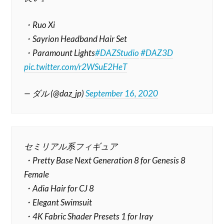
・Ruo Xi
・Sayrion Headband Hair Set
・Paramount Lights
#DAZStudio
#DAZ3D
pic.twitter.com/r2WSuE2HeT
— ダル (@daz_jp)
September 16, 2020
セミリアル系フィギュア
・Pretty Base Next Generation 8 for Genesis 8
Female
・Adia Hair for CJ 8
・Elegant Swimsuit
・4K Fabric Shader Presets 1 for Iray