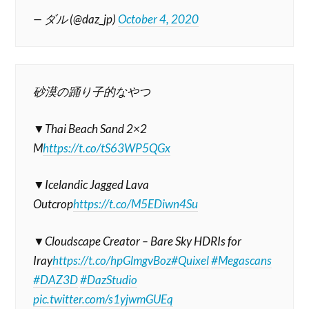
— ダル (@daz_jp)
October 4, 2020
砂漠の踊り子的なやつ
▼Thai Beach Sand 2×2
M
https://t.co/tS63WP5QGx
▼Icelandic Jagged Lava
Outcrop
https://t.co/M5EDiwn4Su
▼Cloudscape Creator – Bare Sky HDRIs for
Iray
https://t.co/hpGlmgvBoz
#Quixel
#Megascans
#DAZ3D
#DazStudio
pic.twitter.com/s1yjwmGUEq