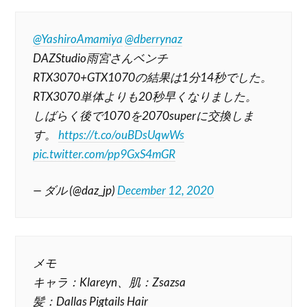
@YashiroAmamiya
@dberrynaz
DAZStudio雨宮さんベンチ
RTX3070+GTX1070の結果は1分14秒でした。
RTX3070単体よりも20秒早くなりました。
しばらく後で1070を2070superに交換しま
す。
https://t.co/ouBDsUqwWs
pic.twitter.com/pp9GxS4mGR
— ダル (@daz_jp)
December 12, 2020
メモ
キャラ：Klareyn、肌：Zsazsa
髪：Dallas Pigtails Hair