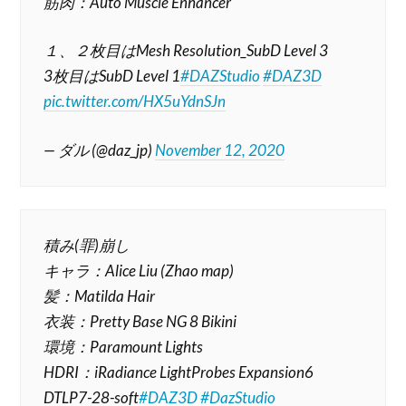
筋肉：Auto Muscle Enhancer
１、２枚目はMesh Resolution_SubD Level 3
3枚目はSubD Level 1
#DAZStudio
#DAZ3D
pic.twitter.com/HX5uYdnSJn
— ダル (@daz_jp)
November 12, 2020
積み(罪)崩し
キャラ：Alice Liu (Zhao map)
髪：Matilda Hair
衣装：Pretty Base NG 8 Bikini
環境：Paramount Lights
HDRI：iRadiance LightProbes Expansion6
DTLP7-28-soft
#DAZ3D
#DazStudio