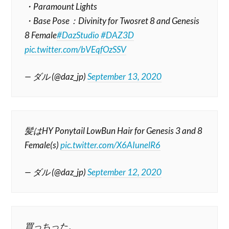
・Paramount Lights
・Base Pose：Divinity for Twosret 8 and Genesis
8 Female
#DazStudio
#DAZ3D
pic.twitter.com/bVEqfOzSSV
— ダル (@daz_jp)
September 13, 2020
髪はHY Ponytail LowBun Hair for Genesis 3 and 8
Female(s)
pic.twitter.com/X6AIunelR6
— ダル (@daz_jp)
September 12, 2020
買っちった。