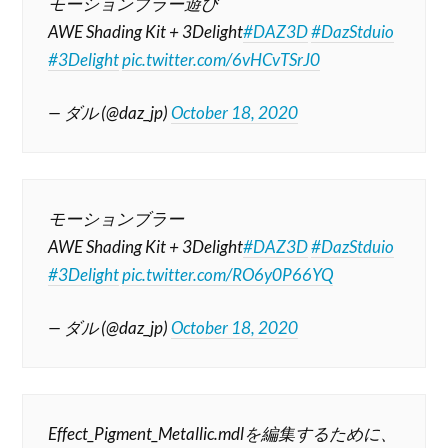
モーションブラー遊び
AWE Shading Kit + 3Delight
#DAZ3D
#DazStduio
#3Delight
pic.twitter.com/6vHCvTSrJ0
— ダル (@daz_jp)
October 18, 2020
モーションブラー
AWE Shading Kit + 3Delight
#DAZ3D
#DazStduio
#3Delight
pic.twitter.com/RO6y0P66YQ
— ダル (@daz_jp)
October 18, 2020
Effect_Pigment_Metallic.mdlを編集するために、