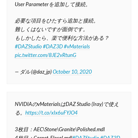
User Parameterを追加して接続。
必要な項目をひたすら追加と接続。
難しくはないですが面倒です。
もしかしたら、楽で便利な方法がある？
#DAZStudio
#DAZ3D
#vMaterials
pic.twitter.com/8JE2vRtunG
— ダル (@daz_jp)
October 10, 2020
NVIDIAのvMaterialsはDAZ Studio (Iray)で使え
る。
https://t.co/xIx6uFYJO4
3枚目：AEC\Stone\Granite\Polished.mdl
4枚目：Carpet_Floral.mdl
#DAZStudio
#DAZ3D