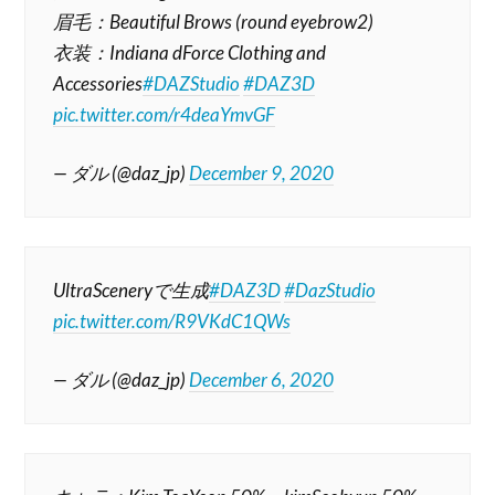
眉毛：Beautiful Brows (round eyebrow2)
衣装：Indiana dForce Clothing and
Accessories
#DAZStudio
#DAZ3D
pic.twitter.com/r4deaYmvGF
— ダル (@daz_jp)
December 9, 2020
UltraSceneryで生成
#DAZ3D
#DazStudio
pic.twitter.com/R9VKdC1QWs
— ダル (@daz_jp)
December 6, 2020