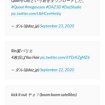
Quarry Cliffという岩をダウンロードした。
#Quixel
#megascans
#DAZ3D
#DazStudio
pic.twitter.com/UbHCevHmVq
— ダル (@daz_jp)
September 23, 2020
Rin髪バリエ
4枚目はYao Hair
pic.twitter.com/6YDrKZgMZ6
— ダル (@daz_jp)
September 22, 2020
kick it out ヤォ！(boom boom satellites)