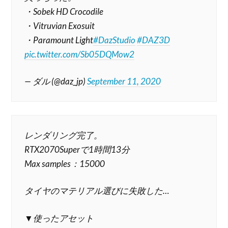
・Sobek HD Crocodile
・Vitruvian Exosuit
・Paramount Light
#DazStudio
#DAZ3D
pic.twitter.com/Sb05DQMow2
— ダル (@daz_jp)
September 11, 2020
レンダリング完了。
RTX2070Superで1時間13分
Max samples：15000
タイヤのマテリアル選びに失敗した…
▼使ったアセット