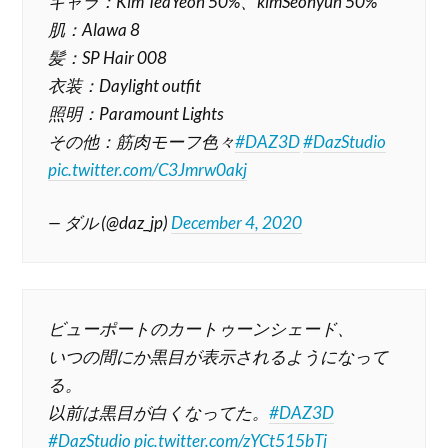
キャラ：Kim TeaYeon 50%、kimSeohyun 50%
肌：Alawa 8
髪：SP Hair 008
衣装：Daylight outfit
照明：Paramount Lights
その他：筋肉モーフ色々
#DAZ3D
#DazStudio
pic.twitter.com/C3Jmrw0akj
— ダル (@daz_jp)
December 4, 2020
ビューポートのカートゥーンシェード、
いつの間にか黒目が表示されるようになって
る。
以前は黒目が白くなってた。
#DAZ3D
#DazStudio
pic.twitter.com/zYCt515bTj