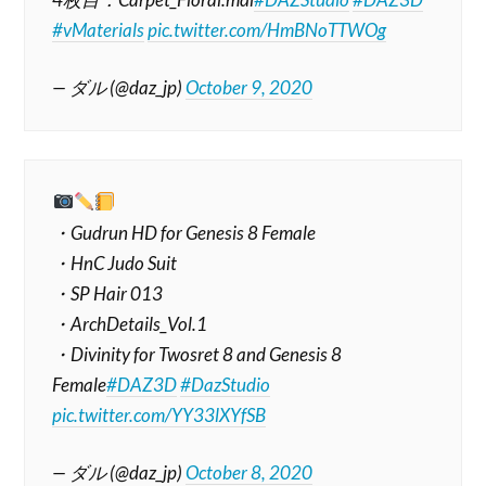
#vMaterials
pic.twitter.com/HmBNoTTWOg
— ダル (@daz_jp)
October 9, 2020
・Gudrun HD for Genesis 8 Female
・HnC Judo Suit
・SP Hair 013
・ArchDetails_Vol.1
・Divinity for Twosret 8 and Genesis 8
Female
#DAZ3D
#DazStudio
pic.twitter.com/YY33lXYfSB
— ダル (@daz_jp)
October 8, 2020